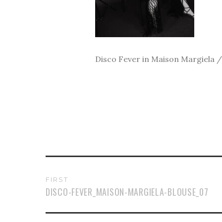
Disco Fever in Maison Margiela /
FIRST
DISCO-FEVER_MAISON-MARGIELA-BLOUSE_07