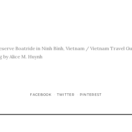
erve Boatride in Ninh Bình, Vietnam / Vietnam Travel Gui
g by Alice M. Huynh
FACEBOOK
TWITTER
PINTEREST