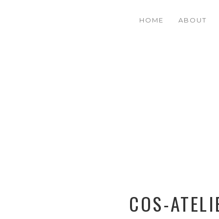
HOME
ABOUT
COS-ATELI