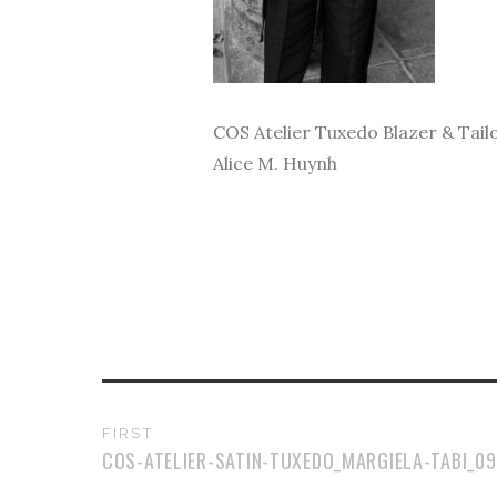
COS Atelier Tuxedo Blazer & Tailo
Alice M. Huynh
FIRST
COS-ATELIER-SATIN-TUXEDO_MARGIELA-TABI_09