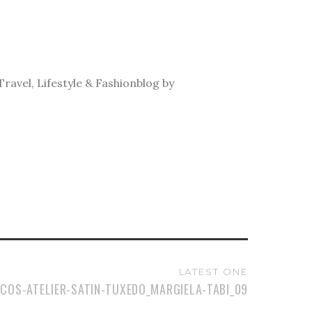
ravel, Lifestyle & Fashionblog by
LATEST ONE
COS-ATELIER-SATIN-TUXEDO_MARGIELA-TABI_09