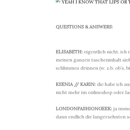
QUESTIONS & ANSWERS:
.
ELISABETH:
eigentlich nicht. ic
meinen ganzen tascheninhalt sieht.
schlimmes drinnen (w. z.b. ob’s, 
.
KSENIA // KARIN:
die habe ich au
nicht mehr im onlineshop oder la
.
LONDONFASHIONGEEK:
ja imme
dann endlich die langersehnten so
.