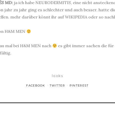
ÉS MD:
ja ich habe NEURODERMITIS, eine nicht ansteckende
on jahr zu jahr ging es schlechter und auch besser. hatte 
tellen. mehr darüber könnt ihr auf WIKIPEDIA oder so nach
t von H&M MEN
schau mal bei H&M MEN nach
es gibt immer sachen die für
fältig.
looks
FACEBOOK
TWITTER
PINTEREST