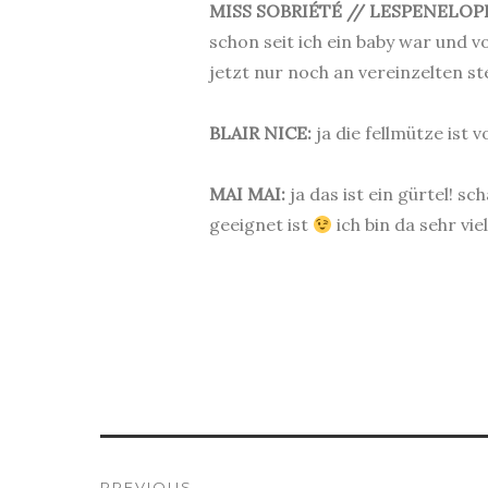
MISS SOBRIÉTÉ // LESPENELOP
schon seit ich ein baby war und v
jetzt nur noch an vereinzelten s
.
BLAIR NICE:
ja die fellmütze is
.
MAI MAI:
ja das ist ein gürtel! 
geeignet ist
ich bin da sehr viel
PREVIOUS