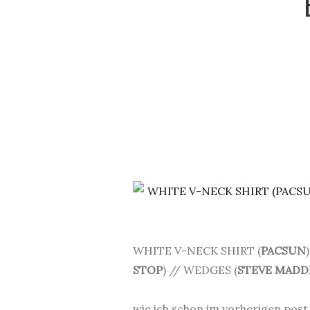
WHITE V-NECK SHIRT (
PACSUN
STOP
) // WEDGES (
STEVE MADD
.
wie ich schon im vorherigen post