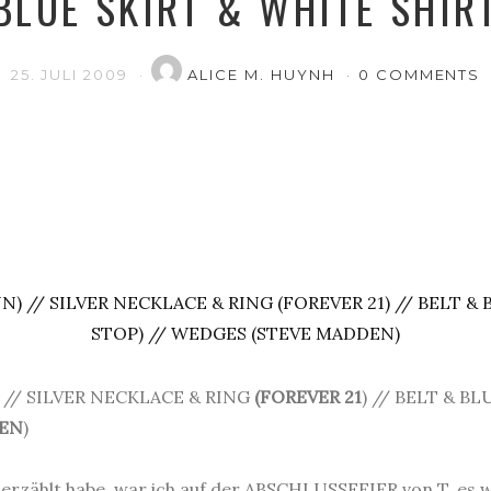
BLUE SKIRT & WHITE SHIR
25. JULI 2009
ALICE M. HUYNH
0 COMMENTS
) // SILVER NECKLACE & RING
(FOREVER 21
) // BELT & B
EN
)
 erzählt habe, war ich auf der ABSCHLUSSFEIER von T, es 