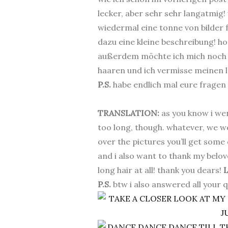
lecker, aber sehr sehr langatmig
wiedermal eine tonne von bilder fü
dazu eine kleine beschreibung! ho
außerdem möchte ich mich noch be
haaren und ich vermisse meinen l
P.S.
habe endlich mal eure fragen
.
TRANSLATION:
as you know i w
too long, though. whatever, we we
over the pictures you’ll get some 
and i also want to thank my belove
long hair at all! thank you dears!
L
P.S.
btw i also answered all your 