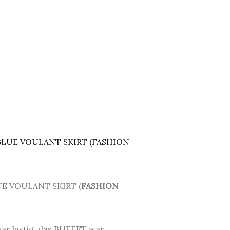
T
LUE VOULANT SKIRT (
FASHION
war lustig, das BUFFET war