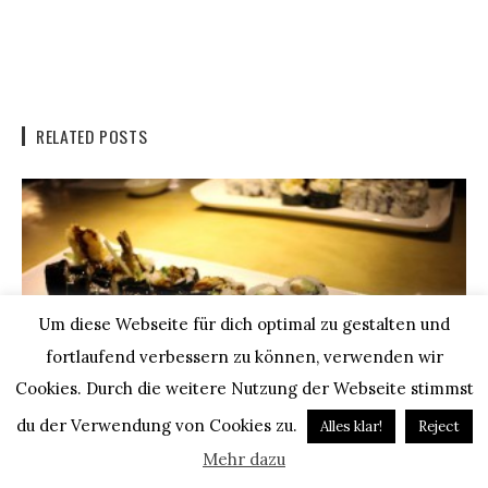
RELATED POSTS
Um diese Webseite für dich optimal zu gestalten und
fortlaufend verbessern zu können, verwenden wir
Cookies. Durch die weitere Nutzung der Webseite stimmst
NEW YORK: #71 – GÜNSTIGES MITTAGESSEN IN NYC
du der Verwendung von Cookies zu.
Alles klar!
Reject
3. FEBRUAR 2014
Mehr dazu