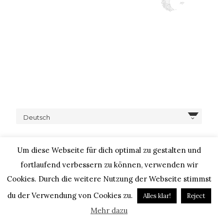
Deutsch
Um diese Webseite für dich optimal zu gestalten und
fortlaufend verbessern zu können, verwenden wir
Cookies. Durch die weitere Nutzung der Webseite stimmst
COPYRIGHT © 2020 – IHEARTALICE.COM / TRAVEL,
LIFESTYLE, FOOD & FASHIONBLOG BY ALICE M. HUYNH / ALL
du der Verwendung von Cookies zu.
Alles klar!
Reject
RIGHTS RESERVED / DESIGN BY BLOGGER-BERATUNG
Mehr dazu