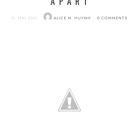
A P A R T
11. MAI 2011
ALICE M. HUYNH
0 COMMENTS