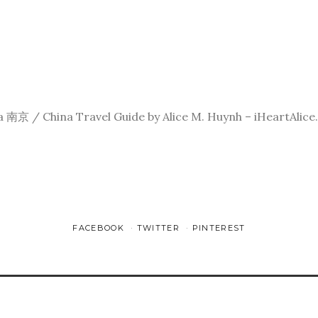
a 南京 / China Travel Guide by Alice M. Huynh – iHeartAlic
FACEBOOK
TWITTER
PINTEREST