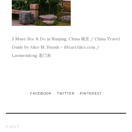
5 Must-See & Do in Nanjing, China 南京 / China Travel
Guide by Alice M. Huynh – iHeartAlice.com /
Laomendong 老门东
FACEBOOK
TWITTER
PINTEREST
FIRST