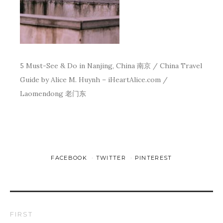
5 Must-See & Do in Nanjing, China 南京 / China Travel
Guide by Alice M. Huynh – iHeartAlice.com /
Laomendong 老门东
FACEBOOK
TWITTER
PINTEREST
FIRST