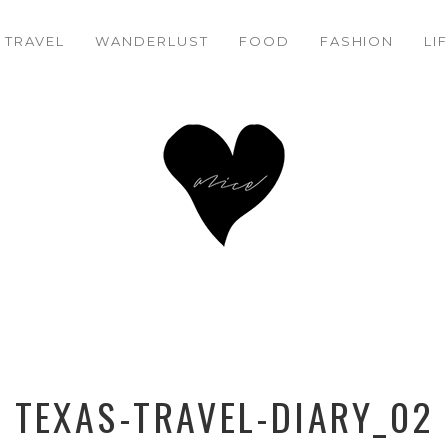
TRAVEL
WANDERLUST
FACEBOOK
TWITTER
FOOD
PINTEREST
FASHION
LI
TEXAS-TRAVEL-DIARY_02