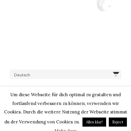
Deutsch
Um diese Webseite für dich optimal zu gestalten und
fortlaufend verbessern zu können, verwenden wir
Cookies. Durch die weitere Nutzung der Webseite stimmst
COPYRIGHT © 2020 – IHEARTALICE.COM / TRAVEL,
LIFESTYLE, FOOD & FASHIONBLOG BY ALICE M. HUYNH / ALL
du der Verwendung von Cookies zu.
Alles klar!
Reject
RIGHTS RESERVED / DESIGN BY BLOGGER-BERATUNG
Mehr dazu