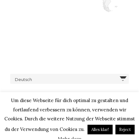
Deutsch
Um diese Webseite für dich optimal zu gestalten und
fortlaufend verbessern zu können, verwenden wir
Cookies. Durch die weitere Nutzung der Webseite stimmst
COPYRIGHT © 2020 – IHEARTALICE.COM / TRAVEL,
LIFESTYLE, FOOD & FASHIONBLOG BY ALICE M. HUYNH / ALL
du der Verwendung von Cookies zu.
Alles klar!
Reject
RIGHTS RESERVED / DESIGN BY BLOGGER-BERATUNG
Mehr dazu