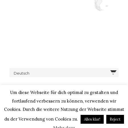
Deutsch
Um diese Webseite für dich optimal zu gestalten und
fortlaufend verbessern zu können, verwenden wir
Cookies. Durch die weitere Nutzung der Webseite stimmst
COPYRIGHT © 2020 – IHEARTALICE.COM / TRAVEL,
LIFESTYLE, FOOD & FASHIONBLOG BY ALICE M. HUYNH / ALL
du der Verwendung von Cookies zu.
Alles klar!
Reject
RIGHTS RESERVED / DESIGN BY BLOGGER-BERATUNG
Mehr dazu