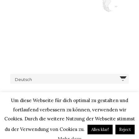
Deutsch
Um diese Webseite für dich optimal zu gestalten und
fortlaufend verbessern zu können, verwenden wir
Cookies. Durch die weitere Nutzung der Webseite stimmst
COPYRIGHT © 2020 – IHEARTALICE.COM / TRAVEL,
LIFESTYLE, FOOD & FASHIONBLOG BY ALICE M. HUYNH / ALL
du der Verwendung von Cookies zu.
Alles klar!
Reject
RIGHTS RESERVED / DESIGN BY BLOGGER-BERATUNG
Mehr dazu