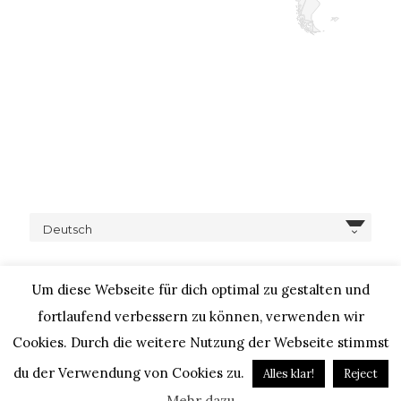
Deutsch
Um diese Webseite für dich optimal zu gestalten und
fortlaufend verbessern zu können, verwenden wir
Cookies. Durch die weitere Nutzung der Webseite stimmst
COPYRIGHT © 2020 – IHEARTALICE.COM / TRAVEL,
LIFESTYLE, FOOD & FASHIONBLOG BY ALICE M. HUYNH / ALL
du der Verwendung von Cookies zu.
Alles klar!
Reject
RIGHTS RESERVED / DESIGN BY BLOGGER-BERATUNG
Mehr dazu