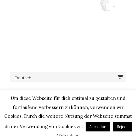
Deutsch
Um diese Webseite für dich optimal zu gestalten und
fortlaufend verbessern zu können, verwenden wir
Cookies. Durch die weitere Nutzung der Webseite stimmst
COPYRIGHT © 2020 – IHEARTALICE.COM / TRAVEL,
LIFESTYLE, FOOD & FASHIONBLOG BY ALICE M. HUYNH / ALL
du der Verwendung von Cookies zu.
Alles klar!
Reject
RIGHTS RESERVED / DESIGN BY BLOGGER-BERATUNG
Mehr dazu