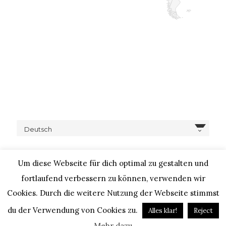
Deutsch
Um diese Webseite für dich optimal zu gestalten und
fortlaufend verbessern zu können, verwenden wir
Cookies. Durch die weitere Nutzung der Webseite stimmst
COPYRIGHT © 2020 – IHEARTALICE.COM / TRAVEL,
LIFESTYLE, FOOD & FASHIONBLOG BY ALICE M. HUYNH / ALL
du der Verwendung von Cookies zu.
Alles klar!
Reject
RIGHTS RESERVED / DESIGN BY BLOGGER-BERATUNG
Mehr dazu