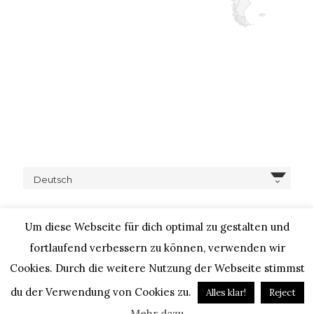
Deutsch
Um diese Webseite für dich optimal zu gestalten und
fortlaufend verbessern zu können, verwenden wir
Cookies. Durch die weitere Nutzung der Webseite stimmst
COPYRIGHT © 2020 – IHEARTALICE.COM / TRAVEL,
LIFESTYLE, FOOD & FASHIONBLOG BY ALICE M. HUYNH / ALL
du der Verwendung von Cookies zu.
Alles klar!
Reject
RIGHTS RESERVED / DESIGN BY BLOGGER-BERATUNG
Mehr dazu